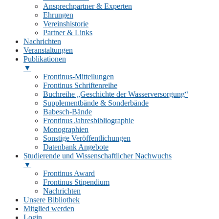
Ansprechpartner & Experten
Ehrungen
Vereinshistorie
Partner & Links
Nachrichten
Veranstaltungen
Publikationen
▼
Frontinus-Mitteilungen
Frontinus Schriftenreihe
Buchreihe „Geschichte der Wasserversorgung“
Supplementbände & Sonderbände
Babesch-Bände
Frontinus Jahresbibliographie
Monographien
Sonstige Veröffentlichungen
Datenbank Angebote
Studierende und Wissenschaftlicher Nachwuchs
▼
Frontinus Award
Frontinus Stipendium
Nachrichten
Unsere Bibliothek
Mitglied werden
Login