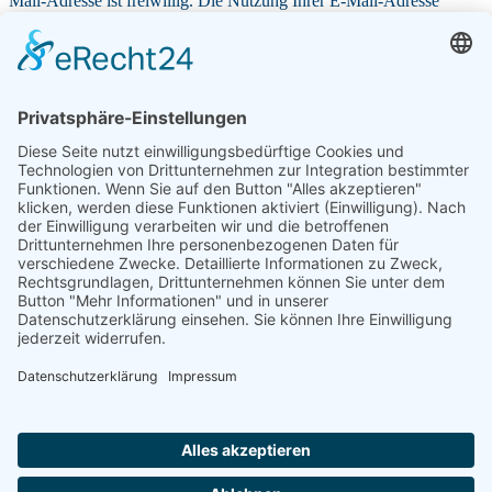
Mail-Adresse ist freiwillig. Die Nutzung Ihrer E-Mail-Adresse
können Sie jederzeit widerrufen.
Ich ermächtige die Frontinus-Gesellschaft e. V. c/o Sabine
Hemker, Tillystraße 12, 74206 Bad Wimpfen (Gläubiger-
Identifikationsnummer: DE 09 ZZZ 00000 402745), Zahlungen von
meinem Konto mittels Lastschrift einzuziehen. Zugleich weise ich
mein Kreditinstitut an, die von der Frontinus- Gesellschaft e. V. auf
mein Konto gezogenen Lastschriften einzulösen. Hinweis: Ich kann
innerhalb von acht Wochen, beginnend mit dem Belastungsdatum,
die Erstattung des belasteten Betrages verlangen. Es gelten dabei die
mit meinem Kreditinstitut vereinbarten Bedingungen. Wenn mein /
unser Konto die erforderliche Deckung nicht aufweist, besteht
seitens des kontoführenden Kreditinstitutes keine Verpflichtung zur
Einlösung. Das SEPA-Lastschriftmandat erlischt mit Beendigung
der Mitgliedschaft. Die Mandatsreferenznummer wird in der
Beitragsrechnung und/oder in einem gesonderten Schreiben
mitgeteilt. Teileinlösungen werden im Lastschriftverfahren nicht
vorgenommen.*
Ich habe die
Informationen über die Erhebung von
personenbezogenen Daten gemäß Artikel 13 Datenschutz-
Grundverordnung (DS-GVO)
zur Kenntnis genommen. Siehe auch
Download
.*