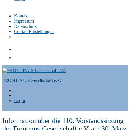
Kontakt
Impressum
Datenschutz
Cookie-Einstellungen
Skip
to
content
FRONTINUS-Gesellschaft e.V.
Login
Information über die 110. Vorstandssitzung
der Frontinus-Gesellschaft e.V. am 30. März