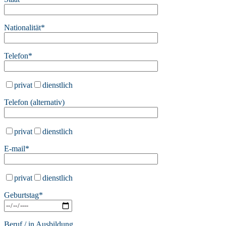
Nationalität*
Telefon*
privat
dienstlich
Telefon (alternativ)
privat
dienstlich
E-mail*
privat
dienstlich
Bitte lasse dieses Feld leer.
Geburtstag*
Beruf / in Ausbildung