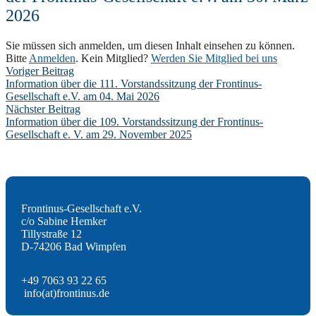
2026
Sie müssen sich anmelden, um diesen Inhalt einsehen zu können.
Bitte
Anmelden
. Kein Mitglied?
Werden Sie Mitglied bei uns
Post
Voriger Beitrag
Information über die 111. Vorstandssitzung der Frontinus-
navigation
Gesellschaft e.V. am 04. Mai 2026
Nächster Beitrag
Information über die 109. Vorstandssitzung der Frontinus-
Gesellschaft e. V. am 29. November 2025
Frontinus-Gesellschaft e.V.
c/o Sabine Hemker
Tillystraße 12
D-74206 Bad Wimpfen
+49 7063 93 22 65
info(at)frontinus.de