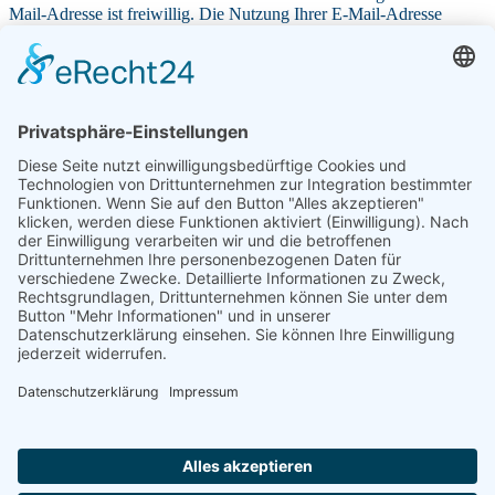
Mail-Adresse ist freiwillig. Die Nutzung Ihrer E-Mail-Adresse
können Sie jederzeit widerrufen.
Ich ermächtige die Frontinus-Gesellschaft e. V. c/o Sabine
Hemker, Tillystraße 12, 74206 Bad Wimpfen (Gläubiger-
Identifikationsnummer: DE 09 ZZZ 00000 402745), Zahlungen von
meinem Konto mittels Lastschrift einzuziehen. Zugleich weise ich
mein Kreditinstitut an, die von der Frontinus- Gesellschaft e. V. auf
mein Konto gezogenen Lastschriften einzulösen. Hinweis: Ich kann
innerhalb von acht Wochen, beginnend mit dem Belastungsdatum,
die Erstattung des belasteten Betrages verlangen. Es gelten dabei die
mit meinem Kreditinstitut vereinbarten Bedingungen. Wenn mein /
unser Konto die erforderliche Deckung nicht aufweist, besteht
seitens des kontoführenden Kreditinstitutes keine Verpflichtung zur
Einlösung. Das SEPA-Lastschriftmandat erlischt mit Beendigung
der Mitgliedschaft. Die Mandatsreferenznummer wird in der
Beitragsrechnung und/oder in einem gesonderten Schreiben
mitgeteilt. Teileinlösungen werden im Lastschriftverfahren nicht
vorgenommen.*
Ich habe die
Informationen über die Erhebung von
personenbezogenen Daten gemäß Artikel 13 Datenschutz-
Grundverordnung (DS-GVO)
zur Kenntnis genommen. Siehe auch
Download
.*