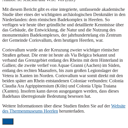
Mit diesem Bericht gibt es eine integrierte, umfassende akademische
Studie über eines der wichtigsten archäologischen Denkmäler in den
Niederlanden: dem römischen Badekomplex in Heerlen. So
verfügen wir heute über gründliche und detaillierte Kenntnisse über
das Gebäude, die Entwicklung, die Natur und die Nutzung des
monumentalen Badekomplexes, der jahrhundertelang ein Zentrum
der Gemeinde Coriovallum, dem heutigen Heerlen, war.
Coriovallum wurde an der Kreuzung zweier wichtiger römischer
Straßen gebaut. Die erste ist heute als Via Belgica bekannt und
verband das Grenzgebiet entlang des Rheins mit dem Hinterland in
Gallien; die zweite verlief von Aquae Granni (Aachen) im Süden,
entlang des rechten Maasufers, bis zum großen Legionslager der
Vetera in Xanten im Norden. Coriovallum war somit direkt mit den
beiden später am Rhein entstandenen Coloniae verbunden: Colonia
Claudia Ara Agrippinensium (Köln) und Colonia Ulpia Traiana
(Xanten). Insofern kann davon ausgegangen werden, dass dieses
Badehaus überregionale Bedeutung besessen hat.
Weitere Informationen über diese Studien finden Sie auf der
Website
des Thermenmuseums Heerlen
herunterladen.
PDF