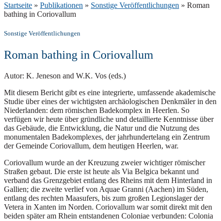
Startseite
»
Publikationen
»
Sonstige Veröffentlichungen
»
Roman
bathing in Coriovallum
Sonstige Veröffentlichungen
Roman bathing in Coriovallum
Autor: K. Jeneson and W.K. Vos (eds.)
Mit diesem Bericht gibt es eine integrierte, umfassende akademische
Studie über eines der wichtigsten archäologischen Denkmäler in den
Niederlanden: dem römischen Badekomplex in Heerlen. So
verfügen wir heute über gründliche und detaillierte Kenntnisse über
das Gebäude, die Entwicklung, die Natur und die Nutzung des
monumentalen Badekomplexes, der jahrhundertelang ein Zentrum
der Gemeinde Coriovallum, dem heutigen Heerlen, war.
Coriovallum wurde an der Kreuzung zweier wichtiger römischer
Straßen gebaut. Die erste ist heute als Via Belgica bekannt und
verband das Grenzgebiet entlang des Rheins mit dem Hinterland in
Gallien; die zweite verlief von Aquae Granni (Aachen) im Süden,
entlang des rechten Maasufers, bis zum großen Legionslager der
Vetera in Xanten im Norden. Coriovallum war somit direkt mit den
beiden später am Rhein entstandenen Coloniae verbunden: Colonia