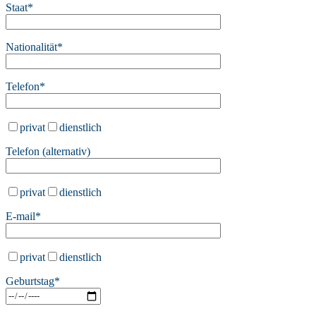
Staat*
Nationalität*
Telefon*
privat
dienstlich
Telefon (alternativ)
privat
dienstlich
E-mail*
privat
dienstlich
Bitte lasse dieses Feld leer.
Geburtstag*