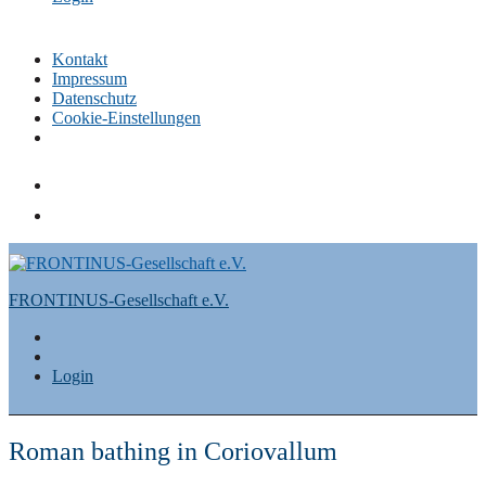
Kontakt
Impressum
Datenschutz
Cookie-Einstellungen
Skip
to
content
FRONTINUS-Gesellschaft e.V.
Login
Roman bathing in Coriovallum