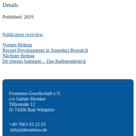
Details
Published: 2019
Publication overview
Post
Voriger Beitrag
Recent Developments in Aqueduct Research
navigation
Nächster Beitrag
De trigono balistario – Das Ballistendreieck
Frontinus-Gesellschaft e.V.
c/o Sabine Hemker
Tillystraße 12
D-74206 Bad Wimpfen
+49 7063 93 22 65
info(at)frontinus.de